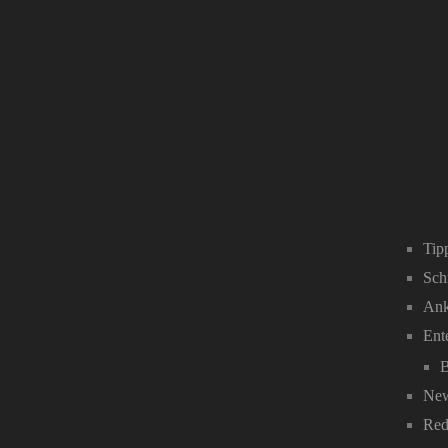
Tip
Sch
Ank
Ent
B
New
Red