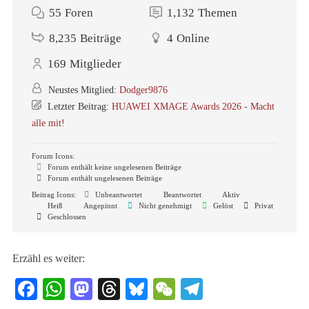
55
Foren
1,132
Themen
8,235
Beiträge
4
Online
169
Mitglieder
Neustes Mitglied:
Dodger9876
Letzter Beitrag:
HUAWEI XMAGE Awards 2026 - Macht
alle mit!
Forum Icons:
Forum enthält keine ungelesenen Beiträge
Forum enthält ungelesenen Beiträge
Beitrag Icons:
Unbeantwortet
Beantwortet
Aktiv
Heiß
Angepinnt
Nicht genehmigt
Gelöst
Privat
Geschlossen
Erzähl es weiter:
Facebook
WhatsApp
Mastodon
Threads
Bluesky
WeChat
Telegram